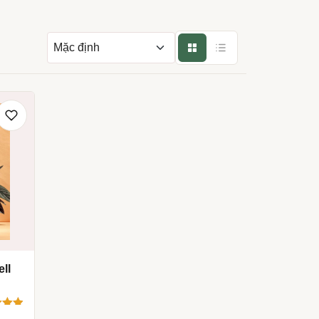
Sắp xếp theo
ell
ên 5