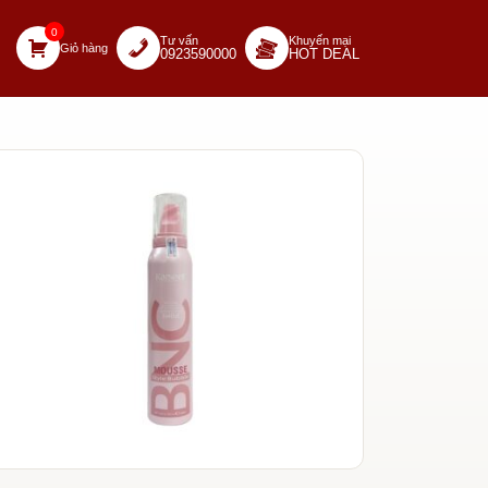
0
Tư vấn
Khuyến mại
Giỏ hàng
0923590000
HOT DEAL