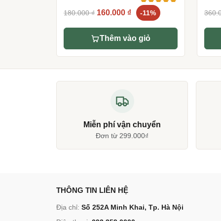
Original
Current
5.00
7
trên 5
160.000
₫
180.000
₫
-11%
360.
dựa trên
price
price
đánh giá
was:
is:
Thêm vào giỏ
180.000 ₫.
160.000 ₫.
Miễn phí vận chuyển
Đơn từ 299.000₫
THÔNG TIN LIÊN HỆ
Địa chỉ:
Số 252A Minh Khai, Tp. Hà Nội