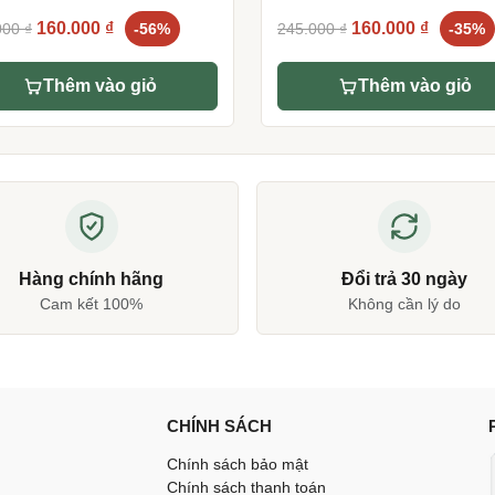
dựa trên
dựa tr
Original
Current
Original
Current
160.000
₫
160.000
₫
000
₫
-56%
245.000
₫
-35%
đánh giá
đánh g
price
price
price
price
was:
is:
was:
is:
Thêm vào giỏ
Thêm vào giỏ
360.000 ₫.
160.000 ₫.
245.000 ₫.
160.000 
Hàng chính hãng
Đổi trả 30 ngày
Cam kết 100%
Không cần lý do
CHÍNH SÁCH
Chính sách bảo mật
Chính sách thanh toán