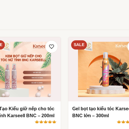
E
SALE
Tạo Kiểu giữ nếp cho tóc
Gel bọt tạo kiểu tóc Karse
ính Karseell BNC – 200ml
BNC lớn – 300ml
5.00
8
trên 5
4.88
8
tr