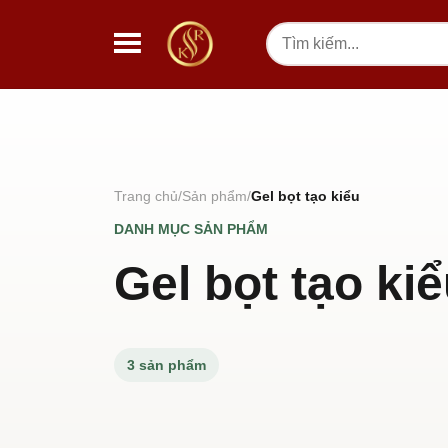
Chuyển đến nội dung
Tìm
kiếm
Trang chủ
Sản phẩm
Gel bọt tạo kiểu
DANH MỤC SẢN PHẨM
Gel bọt tạo ki
3 sản phẩm