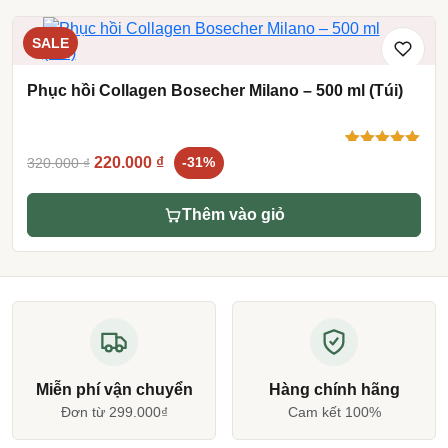
SALE
Phục hồi Collagen Bosecher Milano – 500 ml (Túi)
Original
Current
5.00
9
trên 5
220.000
₫
320.000
₫
-31%
dựa trên
price
price
đánh giá
was:
is:
Thêm vào giỏ
320.000 ₫.
220.000 ₫.
Miễn phí vận chuyển
Hàng chính hãng
Đơn từ 299.000₫
Cam kết 100%