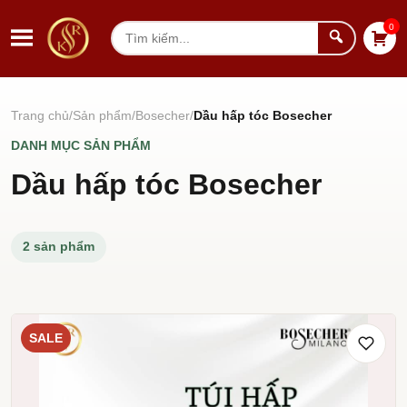
Chuyển đến nội dung
0
Tìm
kiếm
Trang chủ
Sản phẩm
Bosecher
Dầu hấp tóc Bosecher
DANH MỤC SẢN PHẨM
Dầu hấp tóc Bosecher
2 sản phẩm
SALE