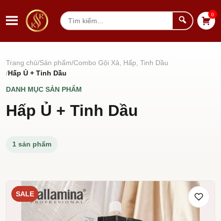
Chuyển đến nội dung
0
Tìm
kiếm
Trang chủ
Sản phẩm
Combo Gội Xả, Hấp, Tinh Dầu
Hấp Ủ + Tinh Dầu
DANH MỤC SẢN PHẨM
Hấp Ủ + Tinh Dầu
1 sản phẩm
SALE