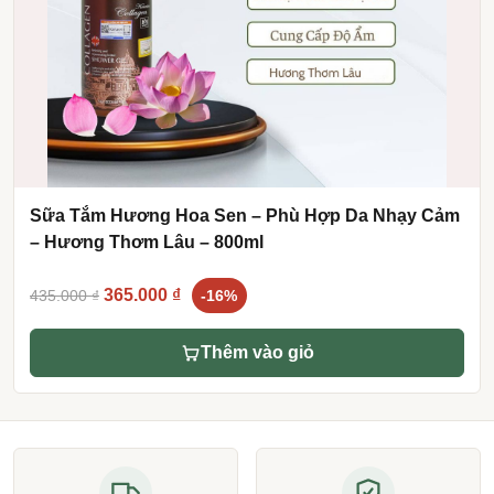
Sữa Tắm Hương Hoa Sen – Phù Hợp Da Nhạy Cảm
– Hương Thơm Lâu – 800ml
Original
Current
365.000
₫
435.000
₫
-16%
price
price
was:
is:
Thêm vào giỏ
435.000 ₫.
365.000 ₫.