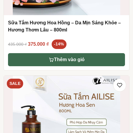
Sữa Tắm Hương Hoa Hồng – Da Mịn Sáng Khỏe –
Hương Thơm Lâu – 800ml
Original
Current
375.000
₫
435.000
₫
-14%
price
price
was:
is:
Thêm vào giỏ
435.000 ₫.
375.000 ₫.
SALE