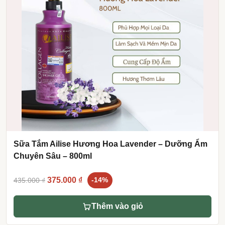
Sữa Tắm Ailise Hương Hoa Lavender – Dưỡng Ẩm
Chuyên Sâu – 800ml
Original
Current
375.000
₫
435.000
₫
-14%
price
price
was:
is:
Thêm vào giỏ
435.000 ₫.
375.000 ₫.