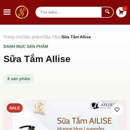
Chuyển đến nội dung
0
Tìm
kiếm
Trang chủ
Sản phẩm
Sữa Tắm
Sữa Tắm AIlise
DANH MỤC SẢN PHẨM
Sữa Tắm AIlise
4 sản phẩm
SALE