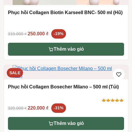
Phục hồi Collagen Biotin Karseell BNC- 500 ml (Hũ)
Original
Current
250.000
₫
310.000
₫
-19%
price
price
was:
is:
Thêm vào giỏ
310.000 ₫.
250.000 ₫.
SALE
Phục hồi Collagen Bosecher Milano – 500 ml (Túi)
Original
Current
5.00
9
trên 5
220.000
₫
320.000
₫
-31%
dựa trên
price
price
đánh giá
was:
is:
Thêm vào giỏ
320.000 ₫.
220.000 ₫.