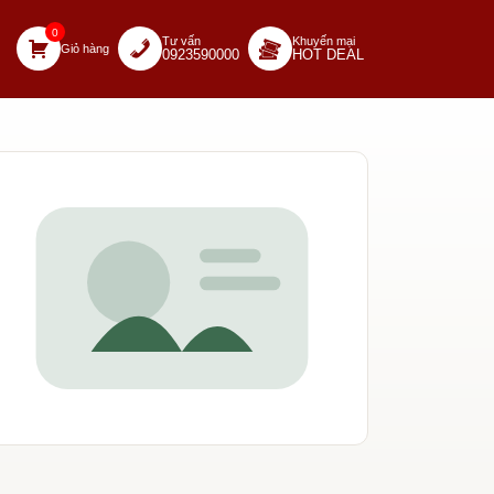
0
Tư vấn
Khuyến mại
Giỏ hàng
0923590000
HOT DEAL