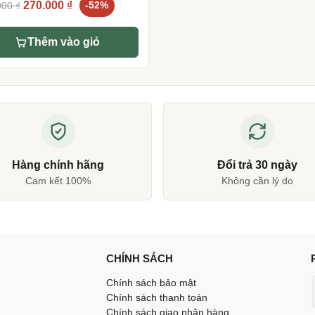
Original
Current
270.000
₫
000
₫
-52%
price
price
was:
is:
Thêm vào giỏ
560.000 ₫.
270.000 ₫.
Hàng chính hãng
Đổi trả 30 ngày
Cam kết 100%
Không cần lý do
CHÍNH SÁCH
Chính sách bảo mật
Chính sách thanh toán
Chính sách giao nhận hàng