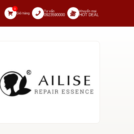
0
Tư vấn
Khuyến mại
Giỏ hàng
0923590000
HOT DEAL