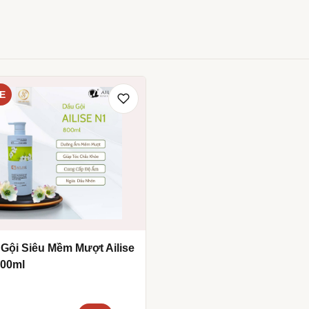
E
Gội Siêu Mềm Mượt Ailise
800ml