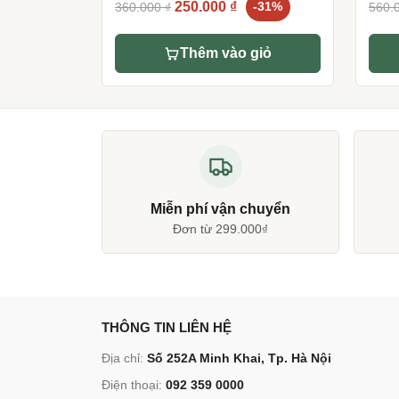
Original
Current
5.00
11
trên 5
250.000
₫
360.000
₫
-31%
560.
dựa trên
price
price
đánh giá
was:
is:
Thêm vào giỏ
360.000 ₫.
250.000 ₫.
Miễn phí vận chuyển
Đơn từ 299.000₫
THÔNG TIN LIÊN HỆ
Địa chỉ:
Số 252A Minh Khai, Tp. Hà Nội
Điện thoại:
092 359 0000