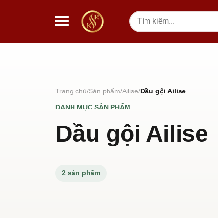
Chuyển đến nội dung
Tìm
kiếm
Trang chủ
Sản phẩm
Ailise
Dầu gội Ailise
DANH MỤC SẢN PHẨM
Dầu gội Ailise
2 sản phẩm