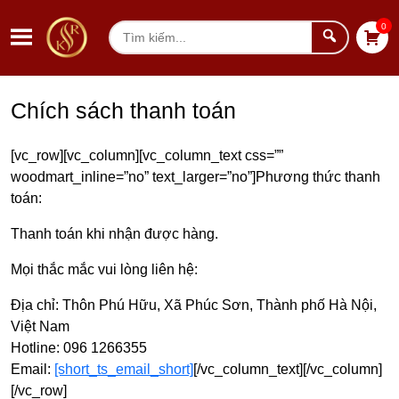
Chuyển đến nội dung
0
Tìm
kiếm
Chích sách thanh toán
[vc_row][vc_column][vc_column_text css=””
woodmart_inline=”no” text_larger=”no”]Phương thức thanh
toán:
Thanh toán khi nhận được hàng.
Mọi thắc mắc vui lòng liên hệ:
Địa chỉ: Thôn Phú Hữu, Xã Phúc Sơn, Thành phố Hà Nội,
Việt Nam
Hotline: 096 1266355
Email:
[short_ts_email_short]
[/vc_column_text][/vc_column]
[/vc_row]