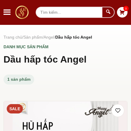
Chuyển đến nội dung
0
Tìm
kiếm
Trang chủ
Sản phẩm
Angel
Dầu hấp tóc Angel
DANH MỤC SẢN PHẨM
Dầu hấp tóc Angel
1 sản phẩm
SALE