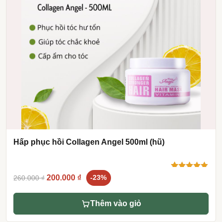
Hấp phục hồi Collagen Angel 500ml (hũ)
Original
Current
4.90
10
trên 5
200.000
₫
260.000
₫
-23%
dựa trên
price
price
đánh giá
was:
is:
Thêm vào giỏ
260.000 ₫.
200.000 ₫.