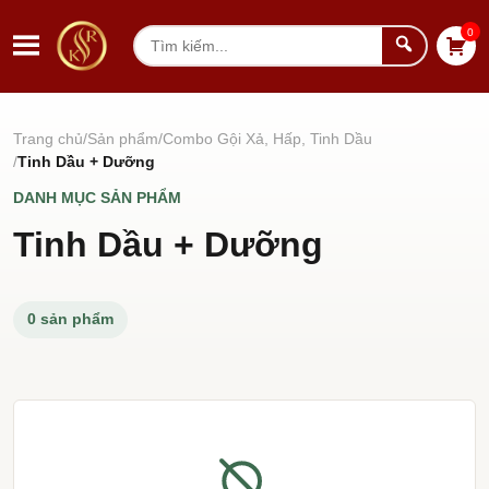
Chuyển đến nội dung
0
Tìm
kiếm
Trang chủ
Sản phẩm
Combo Gội Xả, Hấp, Tinh Dầu
Tinh Dầu + Dưỡng
DANH MỤC SẢN PHẨM
Tinh Dầu + Dưỡng
0 sản phẩm