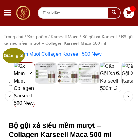
Chuyển đến nội dung
0
Tìm
kiếm
Trang chủ
/
Sản phẩm
/
Karseell Maca
/
Bộ gội xả Karseell
/ Bộ gội
xả siêu mềm mượt – Collagen Karseell Maca 500 ml
Tổng quan sản phẩm
Thư viện ảnh sản phẩm
Giảm giá!
‹
›
Thông tin mua hàng
Bộ gội xả siêu mềm mượt –
Collagen Karseell Maca 500 ml