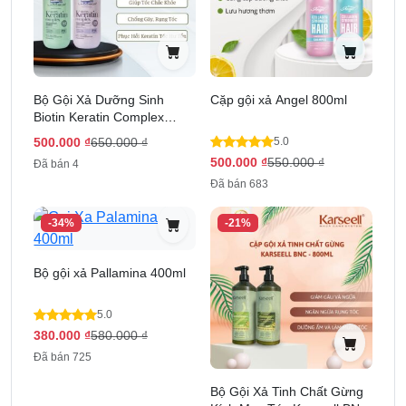
Bộ Gội Xả Dưỡng Sinh
Cặp gội xả Angel 800ml
Biotin Keratin Complex
850ml
500.000
₫
650.000
₫
5.0
500.000
₫
550.000
₫
Đã bán 4
Đã bán 683
-34%
-21%
Bộ gội xả Pallamina 400ml
5.0
380.000
₫
580.000
₫
Đã bán 725
Bộ Gội Xả Tinh Chất Gừng