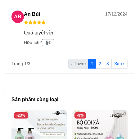
An Bùi
17/12/2024
AB
Quá tuyệt vời
Hữu ích?
0
Trang 1/3
‹ Trước
1
2
3
Sau ›
Sản phẩm cùng loại
-23%
-9%