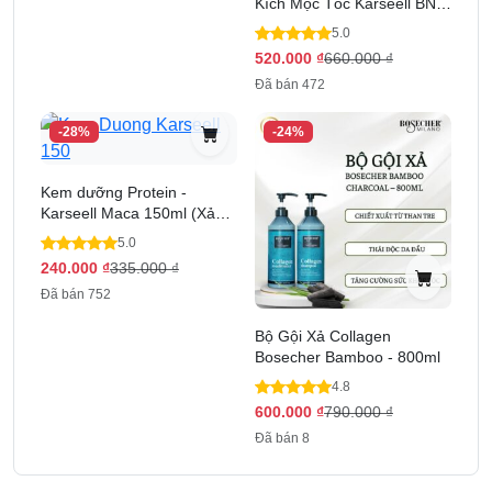
Kích Mọc Tóc Karseell BNC
800ml
5.0
520.000
₫
660.000
₫
Đã bán 472
-28%
-24%
Kem dưỡng Protein -
Karseell Maca 150ml (Xả
khô)
5.0
240.000
₫
335.000
₫
Đã bán 752
Bộ Gội Xả Collagen
Bosecher Bamboo - 800ml
4.8
600.000
₫
790.000
₫
Đã bán 8