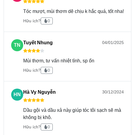
Bước 5: Chờ khoảng 2-3p để dầu xả hấp thu vào
Tóc mượt, mùi thơm dẽ chịu k hắc quá, tốt nha!
tóc rồi xả sạch bằng nước lạnh.
Hữu ích?
0
Tuyết Nhung
04/01/2025
TN
Cách kiểm tra hàng chính hãng
Mùi thơm, tư vấn nhiệt tình, sp ổn
Date in laze.
Hữu ích?
0
Hàng chính hãng sẽ có đầy đủ tem chống hàng
giả ở cổ chai, tem điện tử ở thân chai.
Hà Vy Nguyễn
30/12/2024
HN
Dầu gội và dầu xả này giúp tóc tôi sạch sẽ mà
không bị khô.
Hữu ích?
0