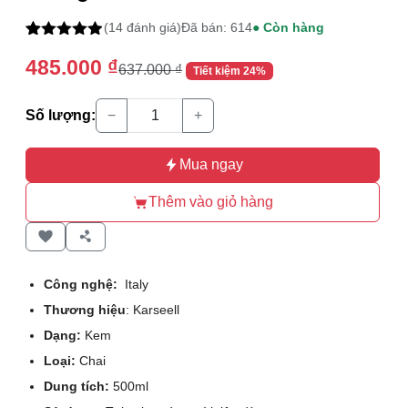
(14 đánh giá)
Đã bán: 614
● Còn hàng
4.86
14
trên 5
485.000
₫
dựa trên
637.000
₫
Tiết kiệm 24%
đánh giá
Số lượng:
−
+
Mua ngay
Thêm vào giỏ hàng
Công nghệ:
Italy
Thương hiệu
: Karseell
Dạng:
Kem
Loại:
Chai
Dung tích:
500ml