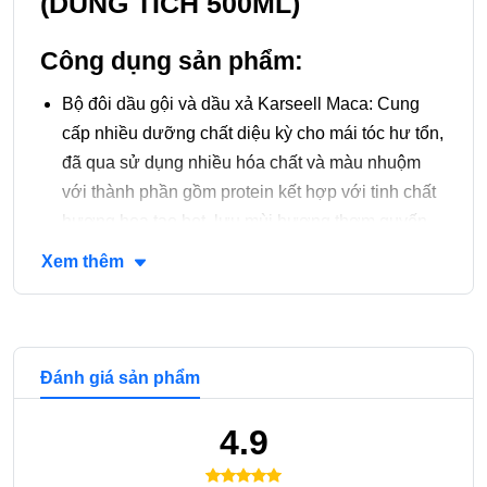
(DUNG TÍCH 500ML)
Công dụng sản phẩm:
Bộ đôi dầu gội và dầu xả Karseell Maca: Cung
cấp nhiều dưỡng chất diệu kỳ cho mái tóc hư tổn,
đã qua sử dụng nhiều hóa chất và màu nhuộm
với thành phần gồm protein kết hợp với tinh chất
hương hoa tạo bọt, lưu mùi hương thơm quyến
rũ.
Xem thêm
Bộ đôi dầu gội và dầu xả Karseell Maca sẽ làm
cho tóc bạn siêu mềm mượt ngay từ lần đầu tiên
sử dụng. Với mái tóc khô xơ, dập nát, yếu, chẻ
ngọn gội khoảng 3 lần, mái tóc của bạn sẽ cực kỳ
Đánh giá sản phẩm
chắc khỏe, suôn mượt suốt ngày dài, hoàn toàn
4.9
trở lại trạng thái như lúc đầu.
Cặp gội xả Karseell Maca khép biểu bì tóc làm