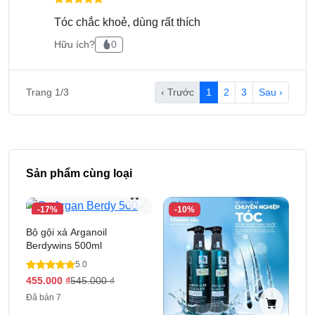
Tóc chắc khoẻ, dùng rất thích
Hữu ích?
0
Trang 1/3
‹ Trước
1
2
3
Sau ›
Sản phẩm cùng loại
-17%
-10%
Bộ gội xả Arganoil
Berdywins 500ml
5.0
455.000
₫
545.000
₫
Đã bán 7