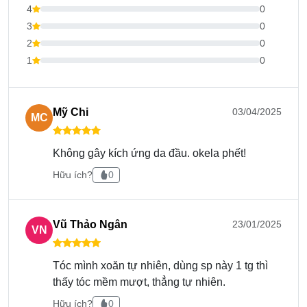
nên mềm mại, tạo độ bóng và giữ cho tóc luôn
4
0
khỏe mạnh.
3
0
Dầu xả Pallamina cung cấp dưỡng chất, độ ẩm,
2
0
cân bằng độ pH, trả lại sự mềm mượt, tự nhiên,
1
0
nuôi dưỡng những mái tóc xơ rối, giảm thiểu tóc
gãy rụng.
Mỹ Chi
03/04/2025
MC
Cách sử dụng
Không gây kích ứng da đầu. okela phết!
Làm ướt toàn bộ tóc.
Hữu ích?
0
Đổ lượng vừa phải dầu gội và xoa đều trong lòng
bàn tay, thoa lên chân tóc và massage đều. Tập
chung chủ yếu phần chân tóc để loại bỏ những
Vũ Thảo Ngân
23/01/2025
VN
cặn, bẩn do sử dụng hóa chất tóc.
Xả sạch dầu trên tóc bằng nước ấm.
Tóc mình xoăn tự nhiên, dùng sp này 1 tg thì
Thoa dầu xả, tập trung chủ yếu ở phần ngọn.
thấy tóc mềm mượt, thẳng tự nhiên.
Hữu ích?
0
Chờ khoảng 2-3 phút rồi xả sạch bằng nước