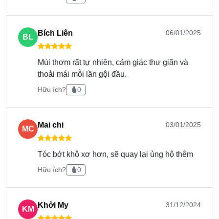
lạnh.
Bích Liên
06/01/2025
BL
Mùi thơm rất tự nhiên, cảm giác thư giãn và
Cách kiểm tra hàng chính hãng
thoải mái mỗi lần gội đầu.
Hữu ích?
0
Date in laze.
Hàng chính hãng có đầy đủ tem chống hàng giả ở
cổ chai, tem điện tử ở thân chai.
Mai chi
03/01/2025
MC
Tóc bớt khô xơ hơn, sẽ quay lại ủng hộ thêm
Hữu ích?
0
Khởi My
31/12/2024
KM