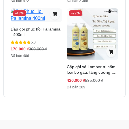
Đã bán 472
Đã bán 2.366
-43%
-29%
Dầu gội phục hồi Pallamina
- 400ml
5.0
170.000
₫
300.000
₫
Đã bán 406
Cặp gội xả Lambor trị nấm,
loại bỏ gàu, tăng cường tóc
khỏe 1000ml
420.000
₫
595.000
₫
Đã bán 289