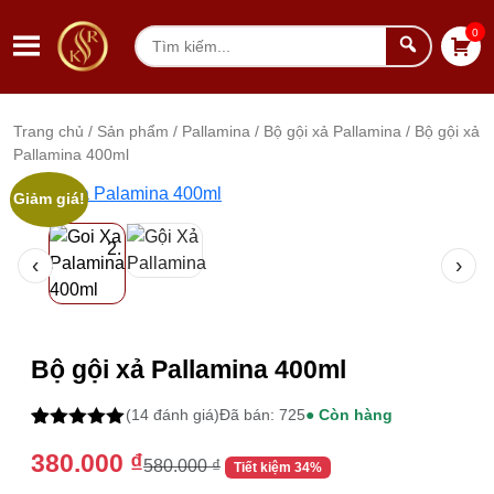
Chuyển đến nội dung
0
Tìm
kiếm
Trang chủ
/
Sản phẩm
/
Pallamina
/
Bộ gội xả Pallamina
/ Bộ gội xả
Pallamina 400ml
Tổng quan sản phẩm
Thư viện ảnh sản phẩm
Giảm giá!
‹
›
Thông tin mua hàng
Bộ gội xả Pallamina 400ml
(14 đánh giá)
Đã bán: 725
● Còn hàng
5.00
14
trên 5
380.000
₫
dựa trên
580.000
₫
Tiết kiệm 34%
đánh giá