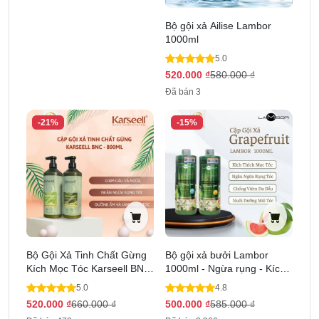
Bộ gội xả Ailise Lambor
1000ml
5.0
520.000
₫
580.000
₫
Đã bán 3
-21%
-15%
Bộ Gội Xả Tinh Chất Gừng
Bộ gội xả bưởi Lambor
Kích Mọc Tóc Karseell BNC
1000ml - Ngừa rụng - Kích
800ml
thích mọc tóc
5.0
4.8
520.000
₫
660.000
₫
500.000
₫
585.000
₫