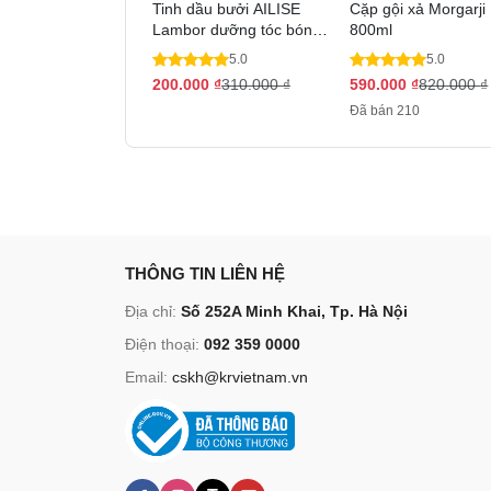
Tinh dầu bưởi AILISE
Cặp gội xả Morgarji
Lambor dưỡng tóc bóng
800ml
mượt phục hồi tóc 100ml
5.0
5.0
200.000
₫
310.000
₫
590.000
₫
820.000
₫
Đã bán 210
THÔNG TIN LIÊN HỆ
Địa chỉ:
Số 252A Minh Khai, Tp. Hà Nội
Điện thoại:
092 359 0000
Email:
cskh@krvietnam.vn