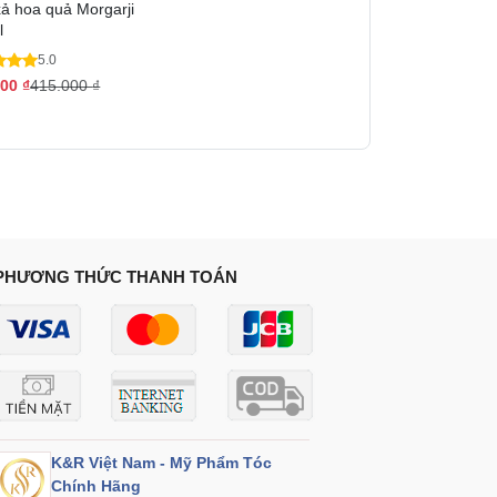
ả hoa quả Morgarji
l
5.0
000
₫
415.000
₫
PHƯƠNG THỨC THANH TOÁN
K&R Việt Nam - Mỹ Phẩm Tóc
Chính Hãng