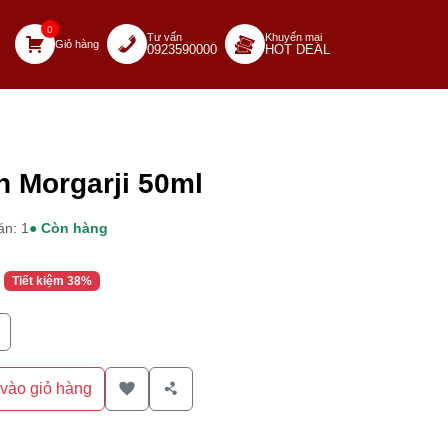
0
Tư vấn
Khuyến mại
Giỏ hàng
0923590000
HOT DEAL
 hàng
n Morgarji 50ml
án: 1
● Còn hàng
Tiết kiệm 38%
vào giỏ hàng