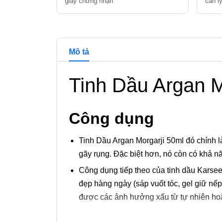
giấy chứng nhận
cần l
Chi tiết và đề xuất sả
Mô tả
Tinh Dầu Argan M
Công dụng
Tinh Dầu Argan Morgarji 50ml đó chính l
gãy rụng. Đặc biệt hơn, nó còn có khả nă
Công dụng tiếp theo của tinh dầu Karsee
đẹp hàng ngày (sáp vuốt tóc, gel giữ nếp
được các ảnh hưởng xấu từ tự nhiên hoặ