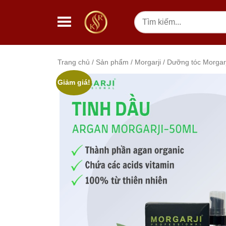
Chuyển đến nội dung
Tìm
kiếm
Trang chủ
/
Sản phẩm
/
Morgarji
/
Dưỡng tóc Morgarj
Tổng quan sản phẩm
Thư viện ảnh sản phẩ
Giảm giá!