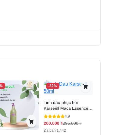
đó chính là giúp cho mái tóc trở nên bóng
8%
-32%
Tinh dầu phục hồi
Karseell Maca Essence
Oil - 50ml
4.9
200.000
₫
295.000
₫
Đã bán 1.442