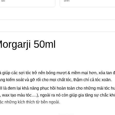
ý do
tỉnh
n phẩm
orgarji 50ml
à giúp các sợi tóc trở nên bóng mượt & mềm mại hơn, xóa tan đi
ng kiểm soát và gỡ rối cho mọi chất tóc, thậm chí cả tóc xoăn.
ll là đem lại khả năng phục hồi hoàn toàn cho những mái tóc h
, wax tạo màu tóc….), ngoài ra nó còn giúp gia tăng sự chắc khỏ
c những kích thích từ bên ngoài.