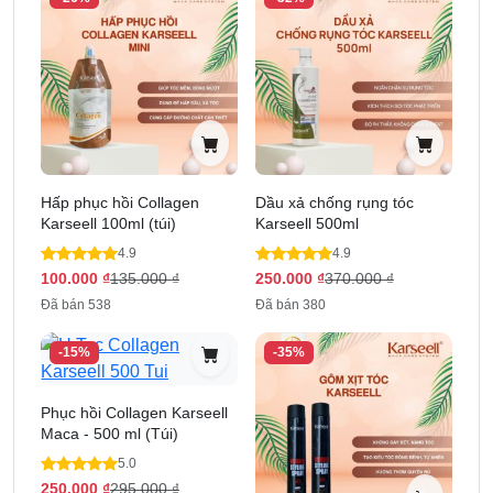
hồi.
Cách kiểm tra hàng chính hãng
Date in laze.
Dập nổi chữ Karseell ở viền túi.
Hấp phục hồi Collagen
Dầu xả chống rụng tóc
Karseell 100ml (túi)
Karseell 500ml
4.9
4.9
100.000
₫
135.000
₫
250.000
₫
370.000
₫
Đã bán 538
Đã bán 380
-15%
-35%
Phục hồi Collagen Karseell
Maca - 500 ml (Túi)
5.0
250.000
₫
295.000
₫