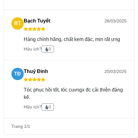
Bạch Tuyết
28/03/2025
BT
Hàng chính hãng, chất kem đặc, mịn rất ưng
Hữu ích?
0
Thuý Đinh
20/03/2025
TĐ
Tóc phục hồi tốt, tóc cuvngx đc cải thiện đáng
kể.
Hữu ích?
0
Cách sử dụng
Tại salon
Trang 1/1
Hấp tóc Collagen Karseell được dùng để hấp dầu