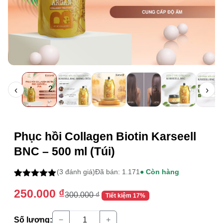
‹
›
Thông tin mua hàng
Phục hồi Collagen Biotin Karseell
BNC – 500 ml (Túi)
(3 đánh giá)
Đã bán: 1.171
● Còn hàng
5.00
2
trên 5
250.000
₫
dựa trên
300.000
₫
Tiết kiệm 17%
đánh giá
Số lượng:
−
+