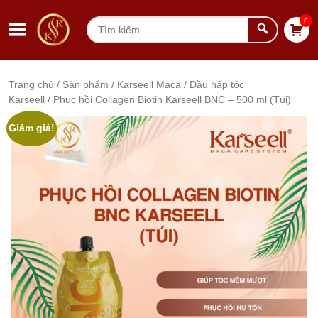
Chuyển đến nội dung
0
Tìm
kiếm
Trang chủ
/
Sản phẩm
/
Karseell Maca
/
Dầu hấp tóc
Karseell
/ Phục hồi Collagen Biotin Karseell BNC – 500 ml (Túi)
Tổng quan sản phẩm
Thư viện ảnh sản phẩm
Giảm giá!