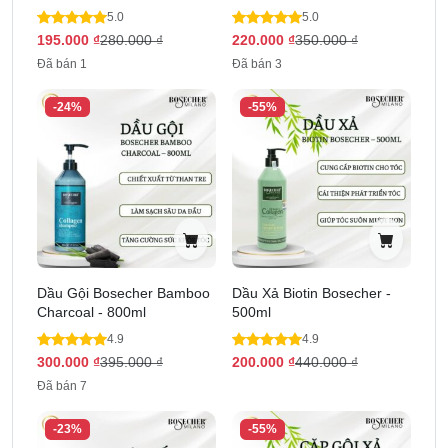
5.0
5.0
195.000
₫
280.000
₫
220.000
₫
350.000
₫
Đã bán 1
Đã bán 3
-24%
-55%
Dầu Gội Bosecher Bamboo
Dầu Xả Biotin Bosecher -
Charcoal - 800ml
500ml
4.9
4.9
300.000
₫
395.000
₫
200.000
₫
440.000
₫
Đã bán 7
Cách sử dụng
-23%
-55%