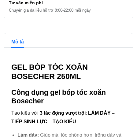
Tư vấn miễn phí
Chuyên gia da liễu hỗ trợ 8:00-22:00 mỗi ngày
Chi tiết và đề xuất sản phẩm
Mô tả
GEL BÓP TÓC XOĂN
BOSECHER 250ML
Công dụng gel bóp tóc xoăn
Bosecher
Tạo kiểu với
3 tác động vượt trội
:
LÀM DÀY –
TIẾP SINH LỰC – TẠO KIỂU
Làm dày:
Giúp mái tóc phồng hơn, trông dày và