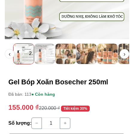
‹
›
Thông tin mua hàng
Gel Bóp Xoăn Bosecher 250ml
Đã bán: 113
● Còn hàng
155.000
₫
220.000
₫
Tiết kiệm 30%
Số lượng:
−
+