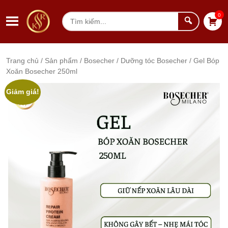
Chuyển đến nội dung
0
Tìm
kiếm
Trang chủ
/
Sản phẩm
/
Bosecher
/
Dưỡng tóc Bosecher
/ Gel Bóp
Xoăn Bosecher 250ml
Tổng quan sản phẩm
Thư viện ảnh sản phẩm
Giảm giá!