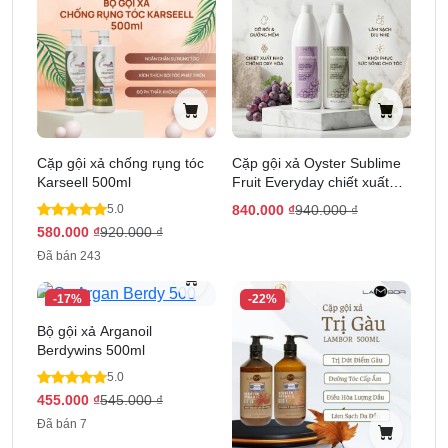
Cặp gội xả chống rụng tóc
Cặp gội xả Oyster Sublime
Karseell 500ml
Fruit Everyday chiết xuất
nho 1000ml
5.0
840.000
₫
940.000
₫
580.000
₫
920.000
₫
Đã bán 243
-17%
-22%
Bộ gội xả Arganoil
Berdywins 500ml
5.0
455.000
₫
545.000
₫
Đã bán 7