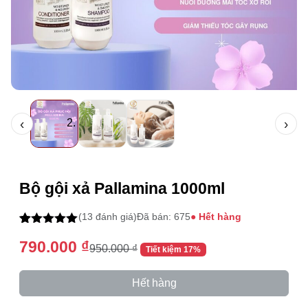
‹
›
Thông tin mua hàng
Bộ gội xả Pallamina 1000ml
(13 đánh giá)
Đã bán: 675
● Hết hàng
5.00
13
trên 5
790.000
₫
dựa trên
950.000
₫
Tiết kiệm 17%
đánh giá
Hết hàng