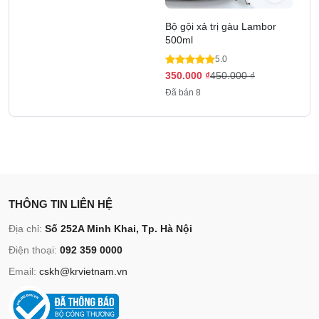
Bộ gội xả trị gàu Lambor
500ml
5.0
350.000
₫
450.000
₫
Đã bán 8
THÔNG TIN LIÊN HỆ
Địa chỉ:
Số 252A Minh Khai, Tp. Hà Nội
Điện thoại:
092 359 0000
Email:
cskh@krvietnam.vn