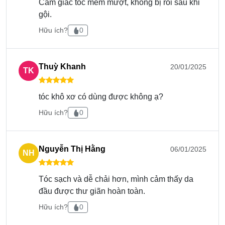
Cách sử dụng
Cảm giác tóc mềm mượt, không bị rối sau khi
gội.
Làm ướt toàn bộ tóc.
Hữu ích?
0
Đổ lượng vừa phải dầu gội và xoa đều trong lòng
bàn tay, thoa lên chân tóc và massage đều. Tập
chung chủ yếu phần chân tóc để loại bỏ những
Thuỳ Khanh
20/01/2025
TK
cặn, bẩn do sử dụng hóa chất tóc.
Xả sạch dầu trên tóc bằng nước ấm.
tóc khô xơ có dùng được không ạ?
Thoa dầu xả, tập trung chủ yếu ở phần ngọn.
Hữu ích?
0
Chờ khoảng 2-3p rồi xả sạch bằng nước lạnh.
Nguyễn Thị Hằng
06/01/2025
NH
Tóc sạch và dễ chải hơn, mình cảm thấy da
đầu được thư giãn hoàn toàn.
Hữu ích?
0