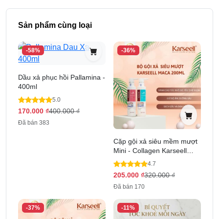
Sản phẩm cùng loại
-58%
-36%
Dầu xả phục hồi Pallamina -
400ml
5.0
170.000
₫
400.000
₫
Đã bán 383
Cặp gội xả siêu mềm mượt
Mini - Collagen Karseell
Maca 200 ml
4.7
205.000
₫
320.000
₫
Đã bán 170
-37%
-11%