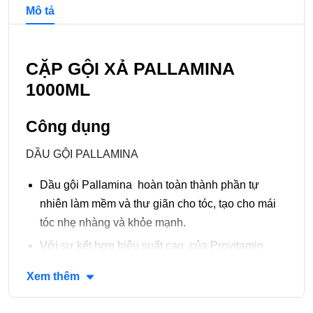
Chi tiết và đề xuất sản phẩm
Mô tả
CẶP GỘI XẢ PALLAMINA
1000ML
Công dụng
DẦU GỘI PALLAMINA
Dầu gội Pallamina hoàn toàn thành phần tự
nhiên làm mềm và thư giãn cho tóc, tạo cho mái
tóc nhẹ nhàng và khỏe mạnh.
Với sự kết hợp hiệu suất cao của Provitamin
mạnh B7 Biotin truyền chất dinh dưỡng vào mỗi
Xem thêm
sợi tóc, Collagen giúp tóc dày và tăng kích thước,
Protein lúa mì thủy phân tăng cường làm cho tóc