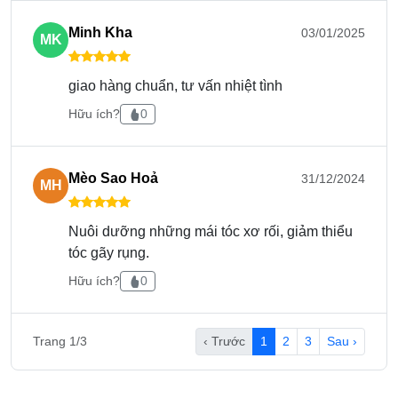
Minh Kha
03/01/2025
MK
giao hàng chuẩn, tư vấn nhiệt tình
Hữu ích?
0
Mèo Sao Hoả
31/12/2024
MH
Nuôi dưỡng những mái tóc xơ rối, giảm thiểu
Cách kiểm tra hàng chính hãng
tóc gãy rụng.
Hữu ích?
0
Date in laze.
Hàng chính hãng có đầy đủ tem chống hàng giả ở
cổ chai, tem điện tử ở thân chai.
Trang 1/3
‹ Trước
1
2
3
Sau ›