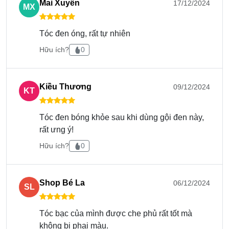
Mai Xuyến
17/12/2024
MX
Tóc đen óng, rất tự nhiên
Hữu ích?
0
Kiều Thương
09/12/2024
KT
Tóc đen bóng khỏe sau khi dùng gội đen này,
rất ưng ý!
Hữu ích?
0
Shop Bé La
06/12/2024
SL
Cách kiểm tra hàng chính hãng
Tóc bạc của mình được che phủ rất tốt mà
KARSEELL
không bị phai màu.