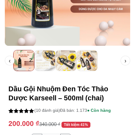
‹
›
Thông tin mua hàng
Dầu Gội Nhuộm Đen Tóc Thảo
Dược Karseell – 500ml (chai)
(10 đánh giá)
Đã bán: 1.173
● Còn hàng
5.00
10
trên 5
200.000
₫
dựa trên
340.000
₫
Tiết kiệm 41%
đánh giá