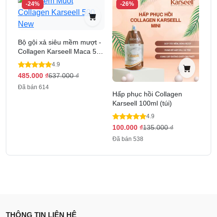
-24%
-26%
Bộ gội xả siêu mềm mượt -
Collagen Karseell Maca 500
ml
4.9
485.000
₫
637.000
₫
Đã bán 614
Hấp phục hồi Collagen
Karseell 100ml (túi)
4.9
100.000
₫
135.000
₫
Đã bán 538
THÔNG TIN LIÊN HỆ