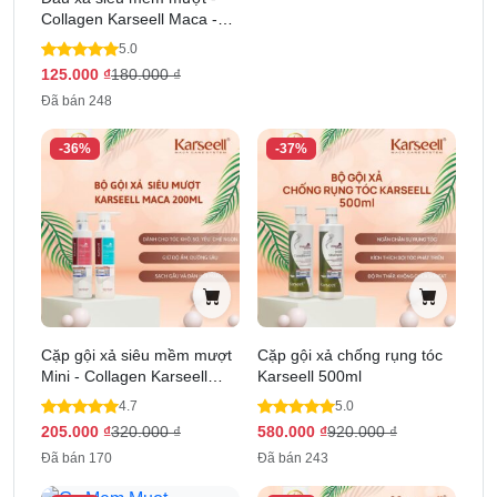
Collagen Karseell Maca -
200 ml
5.0
125.000
₫
180.000
₫
Đã bán 248
-36%
-37%
Cặp gội xả siêu mềm mượt
Cặp gội xả chống rụng tóc
Mini - Collagen Karseell
Karseell 500ml
Maca 200 ml
4.7
5.0
205.000
₫
320.000
₫
580.000
₫
920.000
₫
Đã bán 170
Đã bán 243