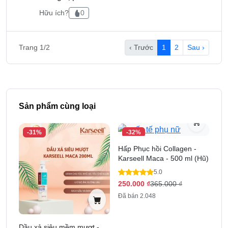
Hữu ích?
0
Date in laze.
Hàng chính hãng sẽ có đầy đủ tem chống hàng
Trang 1/2
‹ Trước
1
2
Sau ›
giả và tem điện tử ở phía trên sản phẩm.
Sản phẩm cùng loại
-31%
-32%
Hấp Phục hồi Collagen -
Karseell Maca - 500 ml (Hũ)
5.0
250.000
₫
365.000
₫
Đã bán 2.048
Dầu xả siêu mềm mượt -