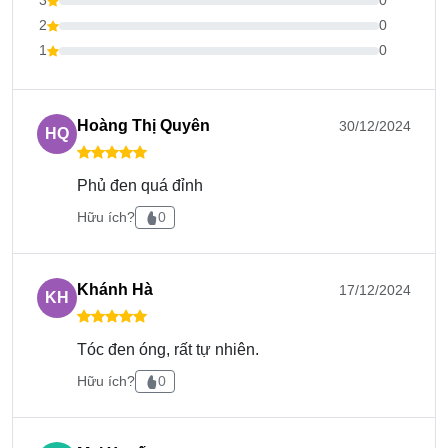
3
0
2
0
1
0
Hoàng Thị Quyên
30/12/2024
HQ
Các bước sử dụng sản phẩm:
Phủ đen quá đỉnh
Bước 1: Để tóc rút khô hoặc ẩm, sau đó thoa đều
dầu gội lên mái tóc, mát xa da đầu nhẹ nhàng.
Hữu ích?
0
Bước 2: Massage mái tóc đến khi thấy có bọt rồi ủ
tóc đợi từ 10 đến 15 phút.
Khánh Hà
17/12/2024
KH
Bước 3: Xả lại dầu gội với nước. Sau đó, có thể
dùng thêm dầu gội & xả.
Tóc đen óng, rất tự nhiên.
Bước 4: Sấy khô mái tóc và cảm nhận mái tóc
Hữu ích?
0
đen mượt khỏe mạnh tự nhiên.